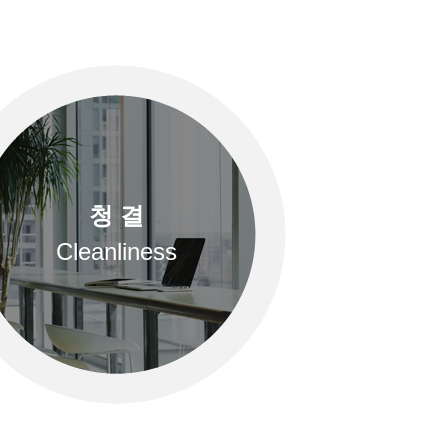
청 결
Cleanliness